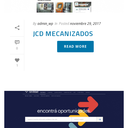
By
admin_wp
In
Posted
noviembre 29, 2017
JCD MECANIZADOS
READ MORE
0
1